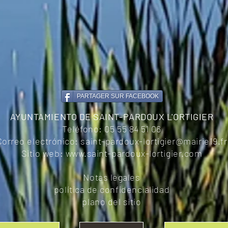
PARTAGER SUR FACEBOOK
AYUNTAMIENTO DE SAINT-PARDOUX L'ORTIGIER
Teléfono:
05 55 84 51 06
Correo electrónico:
saint-pardoux-lortigier@mairie19.fr
Sitio web:
www.saint-pardoux-lortigier.com
Notas legales
política de confidencialidad
plano del sitio