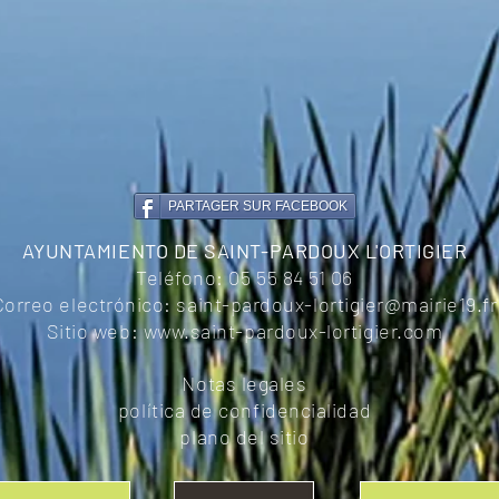
PARTAGER SUR FACEBOOK
AYUNTAMIENTO DE SAINT-PARDOUX L'ORTIGIER
Teléfono:
05 55 84 51 06
Correo electrónico:
saint-pardoux-lortigier@mairie19.fr
Sitio web:
www.saint-pardoux-lortigier.com
Notas legales
política de confidencialidad
plano del sitio