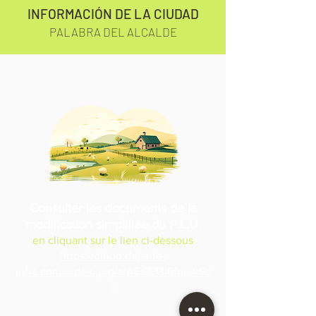
INFORMACIÓN DE LA CIUDAD
PALABRA DEL ALCALDE
Consulter les documents de la
modification simplifiée du P.L.U.
en cliquant sur le lien ci-dessous
https://cloud.dejante-
infra.com/index.php/s/AEGE13i6fnuwSo
j