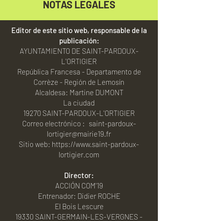
NOTAS LEGALES
Editor de este sitio web, responsable de la
publicación:
AYUNTAMIENTO DE SAINT-PARDOUX-
L'ORTIGIER
República Francesa - Departamento de
Corrèze - Región de Lemosín
Alcaldesa: Martine DUMONT
La ciudad
19270 SAINT-PARDOUX-L'ORTIGIER
Correo electrónico :
saint-pardoux-
lortigier@mairie19.fr
Sitio web: https://www.saint-pardoux-
lortigier.com
Director:
ACCIÓN COM'19
Entrenador: Didier ROCHE
El Bois Lescure
19330 SAINT-GERMAIN-LES-VERGNES -