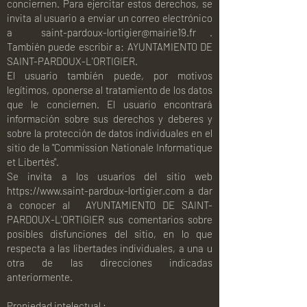
conciernen. Para ejercitar estos derechos, se
invita al usuario a enviar un correo electrónico
a
saint-pardoux-lortigier@mairie19.fr
.
También puede escribir a: AYUNTAMIENTO DE
SAINT-PARDOUX-L'ORTIGIER.
El usuario también puede, por motivos
legítimos, oponerse al tratamiento de los datos
que le conciernen. El usuario encontrará
información sobre sus derechos y deberes y
sobre la protección de datos individuales en el
sitio de la "Commission Nationale Informatique
et Libertés".
Se invita a los usuarios del sitio web
https://www.saint-pardoux-lortigier.com a dar
a conocer al
AYUNTAMIENTO DE SAINT-
PARDOUX-L'ORTIGIER sus comentarios sobre
posibles disfunciones del sitio, en lo que
respecta a las libertades individuales, a una u
otra de las direcciones indicadas
anteriormente.
Propiedad intelectual :