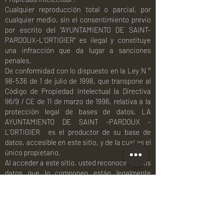
Cualquier reproducción total o parcial, por
cualquier medio, sin el consentimiento previo
por escrito del "AYUNTAMIENTO DE SAINT-
PARDOUX-L'ORTIGIER" es ilegal y constituye
una infracción que da lugar a sanciones
penales.
De conformidad con lo dispuesto en la Ley N °
98-536 de 1 de julio de 1998, que transpone al
Código de Propiedad Intelectual la Directiva
96/9 / CE de 11 de marzo de 1996, relativa a la
protección legal de bases de datos, LA
AYUNTAMIENTO DE SAINT -PARDOUX -
L'ORTIGIER
es el productor de su base de
datos, accesible en este sitio, y de la cual es el
único propietario.
Al acceder a este sitio, usted reconoce que los
datos que lo componen están legalmente
protegidos y, de acuerdo con las disposiciones
de la ley del 1 de julio de 1998, acepta no
extraer, reutilizar, almacenar, reproducir,
representar o preservar, directa o