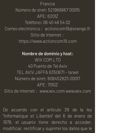
Francia
Número de siret: 521968867 00015
APE: 6201Z
Teléfono: 06 40 48 54 02
Correo electrónico :
actioncom19@orange.fr
Sitio de Internet :
https://www.actioncom19.com
Nombre de dominio y host:
WIX COM LTD
40 Puerto de Tel Aviv
TEL AVIV JAFFA 6350671 - Israel
Número de siret: 808452825 00017
APE: 7010Z
Sitio de Internet :
www.wix.com
www.wix.com
De acuerdo con el artículo 39 de la ley
"Informatique et Libertés" del 6 de enero de
1978, el usuario tiene derecho a acceder,
modificar, rectificar y suprimir los datos que le